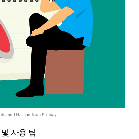
ohamed Hassan from Pixabay
 및 사용 팁