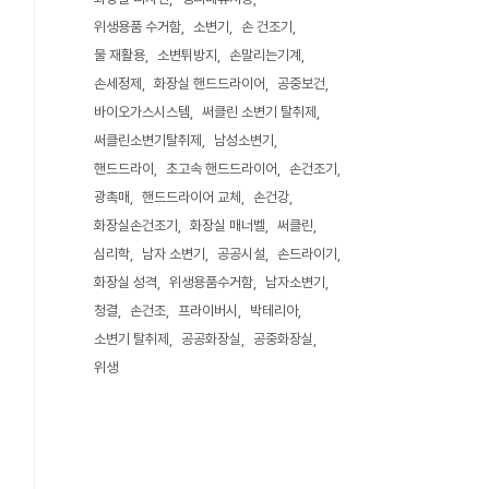
위생용품 수거함
소변기
손 건조기
물 재활용
소변튀방지
손말리는기계
손세정제
화장실 핸드드라이어
공중보건
바이오가스시스템
써클린 소변기 탈취제
써클린소변기탈취제
남성소변기
핸드드라이
초고속 핸드드라이어
손건조기
광촉매
핸드드라이어 교체
손건강
화장실손건조기
화장실 매너벨
써클린
심리학
남자 소변기
공공시설
손드라이기
화장실 성격
위생용품수거함
남자소변기
청결
손건조
프라이버시
박테리아
소변기 탈취제
공공화장실
공중화장실
위생