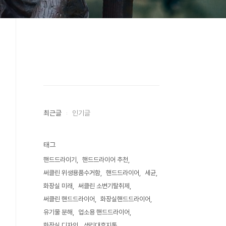
최근글
인기글
태그
핸드드라이기
핸드드라이어 추천
써클린 위생용품수거함
핸드드라이어
세균
화장실 미래
써클린 소변기탈취제
써클린 핸드드라이어
화장실핸드드라이어
유기물 분해
업소용 핸드드라이어
화장실 디자인
생리대휴지통