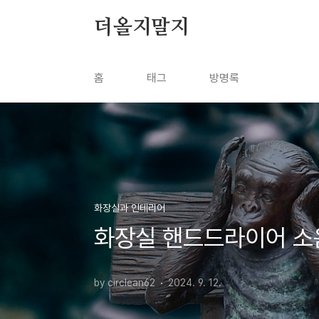
본문 바로가기
더올지말지
홈
태그
방명록
화장실과 인테리어
화장실 핸드드라이어 소
by circlean62
2024. 9. 12.