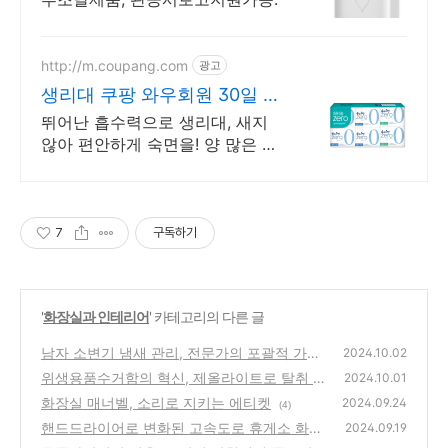
http://m.coupang.com
광고
생리대 쿠팡 와우회원 30일 무
료반품
뛰어난 흡수력으로 생리대, 새지
않아 편안하게 숙면을! 양 많은 날
에도 걱정 없이, 로켓배송으로 빠
르게 준비하세요.
7
구독하기
'
화장실과 인테리어
' 카테고리의 다른 글
남자 소변기 냄새 관리, 전문가의 포괄적 가이
2024.10.02
드
위생용품수거함의 혁신, 제올라이트로 탈취 효
(2)
2024.10.01
과 극대화
화장실 매너벨, 소리로 지키는 에티켓
(5)
2024.09.24
(4)
핸드드라이어로 변화된 고속도로 휴게소 화장
2024.09.19