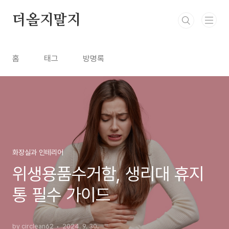
본문 바로가기
더올지말지
홈
태그
방명록
화장실과 인테리어
위생용품수거함, 생리대 휴지
통 필수 가이드
by circlean62
2024. 9. 30.