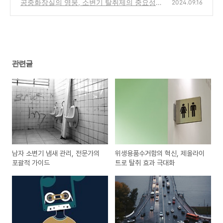
실 위생
공중화장실의 영웅, 소변기 탈취제의 중요성
(5)
2024.09.16
(2)
관련글
남자 소변기 냄새 관리, 전문가의
위생용품수거함의 혁신, 제올라이
포괄적 가이드
트로 탈취 효과 극대화